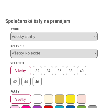
Spoločenské šaty na prenájom
STRIH
KOLEKCIE
VEĽKOSTI
Všetky
32
34
36
38
40
42
44
46
FARBY
Všetky