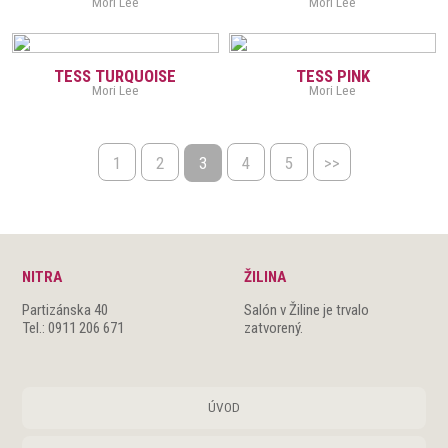
Mori Lee
Mori Lee
TESS TURQUOISE
TESS PINK
Mori Lee
Mori Lee
1
2
3
4
5
>>
NITRA
ŽILINA
Partizánska 40
Salón v Žiline je trvalo
Tel.: 0911 206 671
zatvorený.
ÚVOD