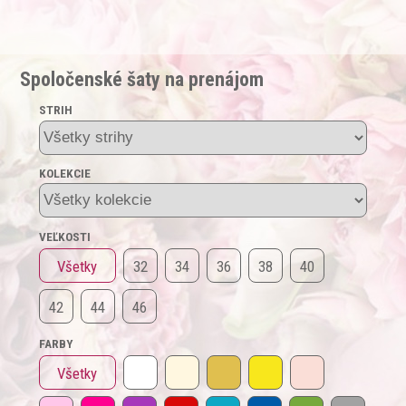
Spoločenské šaty na prenájom
STRIH
KOLEKCIE
VEĽKOSTI
Všetky
32
34
36
38
40
42
44
46
FARBY
Všetky