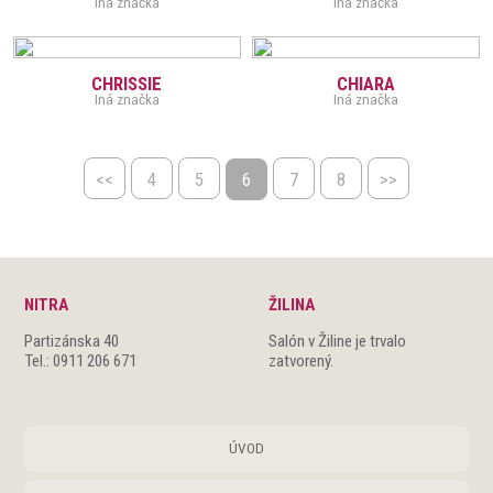
Iná značka
Iná značka
CHRISSIE
CHIARA
Iná značka
Iná značka
<<
4
5
6
7
8
>>
NITRA
ŽILINA
Partizánska 40
Salón v Žiline je trvalo
Tel.: 0911 206 671
zatvorený.
ÚVOD