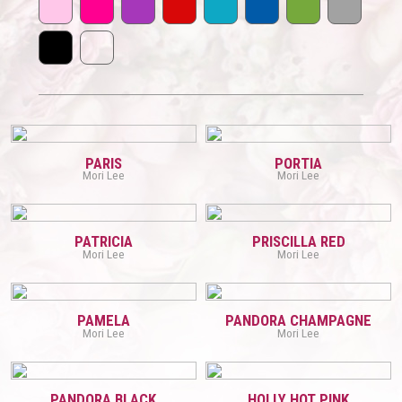
PARIS
PORTIA
Mori Lee
Mori Lee
PATRICIA
PRISCILLA RED
Mori Lee
Mori Lee
PAMELA
PANDORA CHAMPAGNE
Mori Lee
Mori Lee
PANDORA BLACK
HOLLY HOT PINK