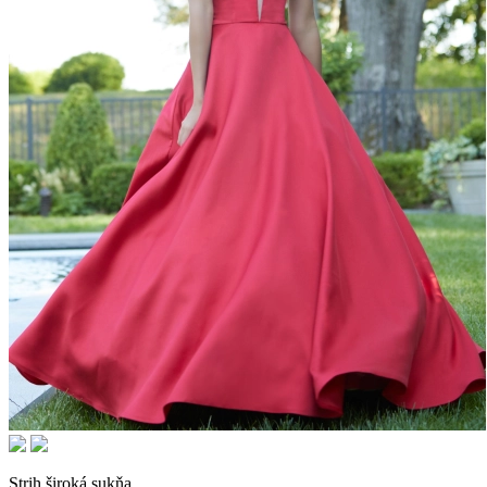
Strih
široká sukňa