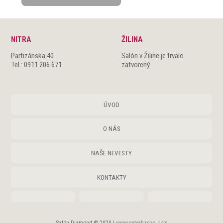
NITRA
ŽILINA
Partizánska 40
Salón v Žiline je trvalo
Tel.: 0911 206 671
zatvorený.
ÚVOD
O NÁS
NAŠE NEVESTY
KONTAKTY
Salón Diamond © 2020 |
www.peterbirdas.com