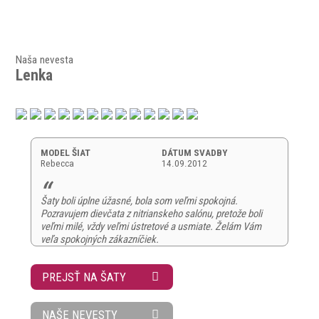
Naša nevesta
Lenka
MODEL ŠIAT
DÁTUM SVADBY
Rebecca
14.09.2012
Šaty boli úplne úžasné, bola som veľmi spokojná.
Pozravujem dievčata z nitrianskeho salónu, pretože boli
veľmi milé, vždy veľmi ústretové a usmiate. Želám Vám
veľa spokojných zákazníčiek.
PREJSŤ NA ŠATY
NAŠE NEVESTY